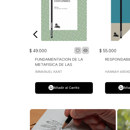
$
49
.
000
$
55
.
000
FUNDAMENTACION DE LA
RESPONSABIL
METAFISICA DE LAS
COSTUMBRES
IMMANUEL KANT
HANNAH AREN
Añadir al Carrito
Añad