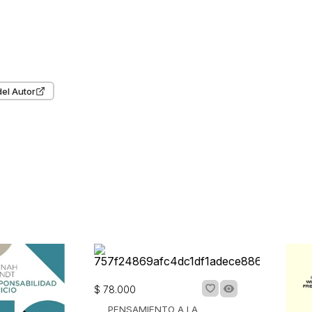
del Autor
$
78
.
000
PENSAMIENTO A LA