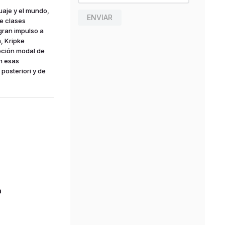
uaje y el mundo,
ENVIAR
de clases
gran impulso a
a, Kripke
noción modal de
en esas
posteriori y de
n