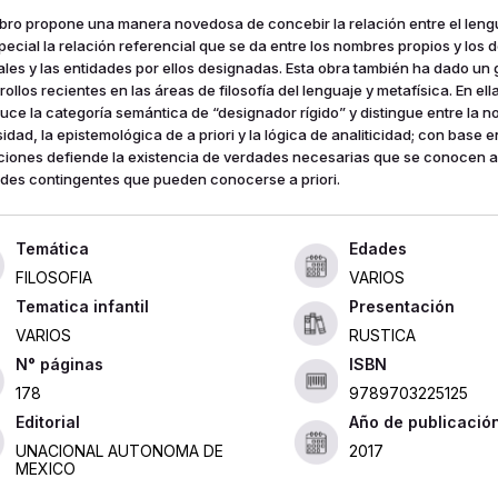
libro propone una manera novedosa de concebir la relación entre el leng
pecial la relación referencial que se da entre los nombres propios y los 
ales y las entidades por ellos designadas. Esta obra también ha dado un 
ollos recientes en las áreas de filosofía del lenguaje y metafísica. En ell
duce la categoría semántica de “designador rígido” y distingue entre la 
idad, la epistemológica de a priori y la lógica de analiticidad; con base 
nciones defiende la existencia de verdades necesarias que se conocen a 
des contingentes que pueden conocerse a priori.
Edades
FILOSOFIA
VARIOS
Tematica infantil
Presentación
VARIOS
RUSTICA
ISBN
178
9789703225125
Editorial
Año de publicació
UNACIONAL AUTONOMA DE
2017
MEXICO