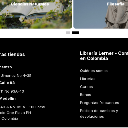
Librería Lerner - Com
ras tiendas
en Colombia
centro
Quiénes somos
 Jiménez No 4-35
Librerías
Calle 93
Cursos
 11 No 93A-43
Bonos
Medellín
Preguntas frecuentes
43 A No. 05 A - 113 Local 
Política de cambios y 
icio One Plaza PH 
devoluciones
n Colombia