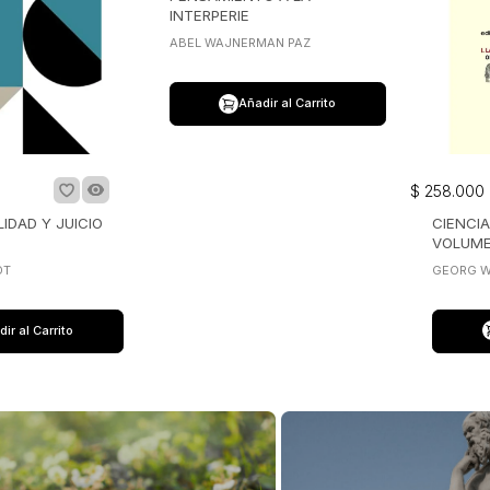
INTERPERIE
ABEL WAJNERMAN PAZ
Añadir al Carrito
$
258
.
000
IDAD Y JUICIO
CIENCIA
VOLUME
DT
GEORG W
ir al Carrito