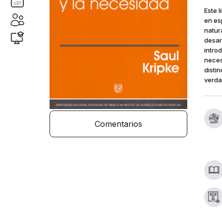
Este 
en es
natur
desarr
intro
neces
disti
verda
Comentarios