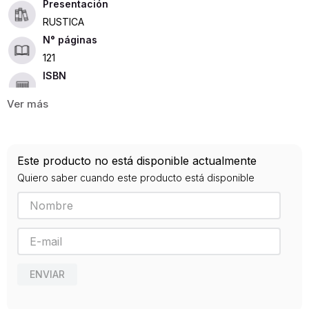
Presentación
RUSTICA
121
ISBN
9789584659941
Editorial
VICTOR HERNAN CUBILLOS
Año de publicación
Este producto no está disponible actualmente
0
Quiero saber cuando este producto está disponible
ENVIAR