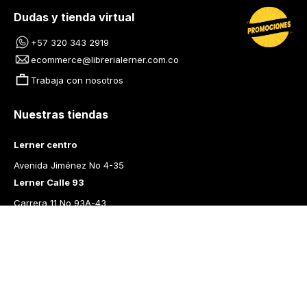
Dudas y tienda virtual
+57 320 343 2919
ecommerce@librerialerner.com.co
Trabaja con nosotros
Nuestras tiendas
Lerner centro
Avenida Jiménez No 4-35
Lerner Calle 93
Carrera 11 No 93A-43
Lerner Medellín
Carrera 43 A No. 05 A - 113 Local 103 Edificio One Plaza PH 
Medellín Colombia
Librería Lerner - Comprar libros en Colombia
Quiénes somos