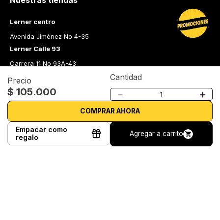
Nuestras tiendas
Lerner centro
Avenida Jiménez No 4-35
Lerner Calle 93
Carrera 11 No 93A-43
Lerner Medellín
Cantidad
Precio
$
105
.
000
Carrera 43 A No. 05 A - 113 Local 103 Edificio One Plaza PH 
－
＋
Medellín Colombia
Librería Lerner - Comprar libros en Colombia
COMPRAR AHORA
Empacar como
Quiénes somos
Agregar a carrito
regalo
Librerías
Cursos
Bonos
Preguntas frecuentes
Política de cambios y devoluciones