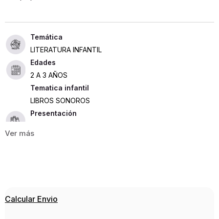
LITERATURA INFANTIL
Edades
2 A 3 AÑOS
Tematica infantil
LIBROS SONOROS
Presentación
TAPA DURA
10
ISBN
9781835406298
Editorial
Calcular Envio
USBORNE
Año de publicación