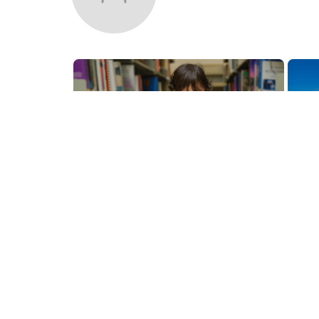
Más libros de este autor
Los lectores también
$
175
.
000
LA RESPUESTA ERES TU Y
TUS BILLONES DE
HABITANTES
JAN PAUL SCHUTTEN
Añadir al Carrito