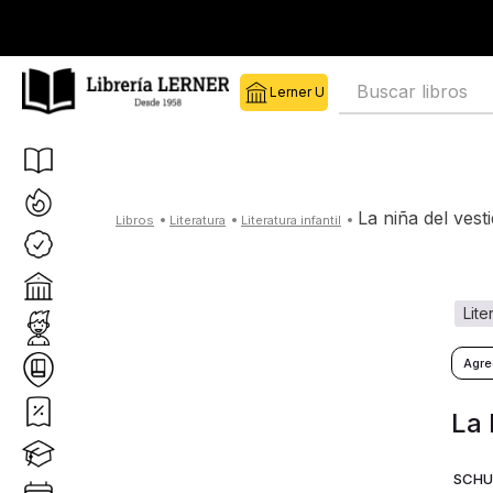
Buscar libros
la niña del ves
literatura
literatura infantil
lit
La 
SCHU