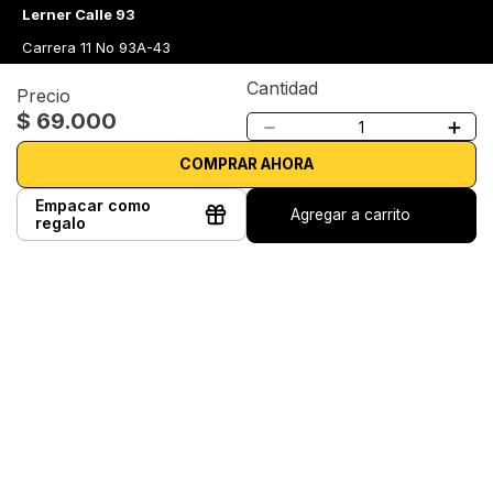
Lerner Calle 93
Carrera 11 No 93A-43
Lerner Medellín
Cantidad
Precio
Carrera 43 A No. 05 A - 113 Local 103 Edificio One Plaza PH 
$
69
.
000
－
＋
Medellín Colombia
Librería Lerner - Comprar libros en Colombia
COMPRAR AHORA
Quiénes somos
Empacar como
Agregar a carrito
regalo
Librerías
Cursos
Bonos
Preguntas frecuentes
Política de cambios y devoluciones