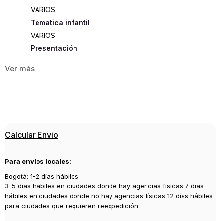
VARIOS
Tematica infantil
VARIOS
Presentación
RUSTICA
370
ISBN
9788430616930
Editorial
Calcular Envio
TAURUS
Año de publicación
Para envíos locales:
2014
Bogotá: 1-2 días hábiles
3-5 días hábiles en ciudades donde hay agencias físicas 7 días
hábiles en ciudades donde no hay agencias físicas 12 días hábiles
para ciudades que requieren reexpedición