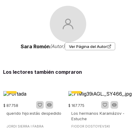
Sara Romón
(Autor)
Ver Página del Autor
Los lectores también compraron
$
87
.
758
$
167
.
775
querido hijo:estás despedido
Los hermanos Karamázov -
Estuche
JORDI SIERRA I FABRA
FIODOR DOSTOYEVSKI