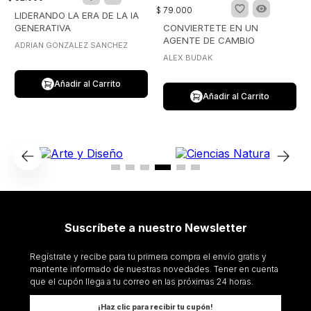
$
79
.
000
LIDERANDO LA ERA DE LA IA
GENERATIVA
CONVIERTETE EN UN
AGENTE DE CAMBIO
ADRIAN GONZALEZ SANCHEZ
ALEX BUDAK
Añadir al Carrito
Añadir al Carrito
Suscríbete a nuestro Newsletter
Regístrate y recibe para tu primera compra el envío gratis y
mantente informado de nuestras novedades. Tener en cuenta
que el cupón llega a tu correo en las próximas 24 horas.
¡Haz clic para recibir tu cupón!