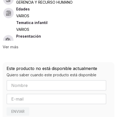
GERENCIA Y RECURSO HUMANO
Edades
VARIOS
Tematica infantil
VARIOS
Presentación
RUSTICA
128
ISBN
Este producto no está disponible actualmente
9788494606649
Quiero saber cuando este producto está disponible
Editorial
REVERTE
Año de publicación
2019
ENVIAR