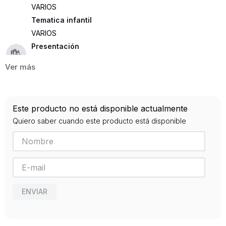
VARIOS
Tematica infantil
VARIOS
Presentación
TAPA DURA
375
ISBN
Este producto no está disponible actualmente
9788417430481
Quiero saber cuando este producto está disponible
Editorial
ALMA
Año de publicación
2019
ENVIAR