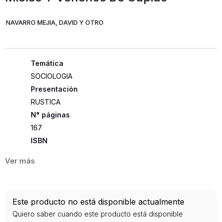
NAVARRO MEJIA, DAVID Y OTRO
SOCIOLOGIA
Presentación
RUSTICA
167
ISBN
9789588723518
Editorial
UDISTRITAL
Año de publicación
Este producto no está disponible actualmente
2012
Quiero saber cuando este producto está disponible