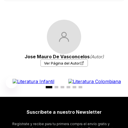
Jose Mauro De Vasconcelos
(Autor)
Ver Página del Autor
Los lectores también compraron
$
75
.
000
$
65
.
000
NO TODO ES OLVIDO
UN CRIMEN DIALECTICO