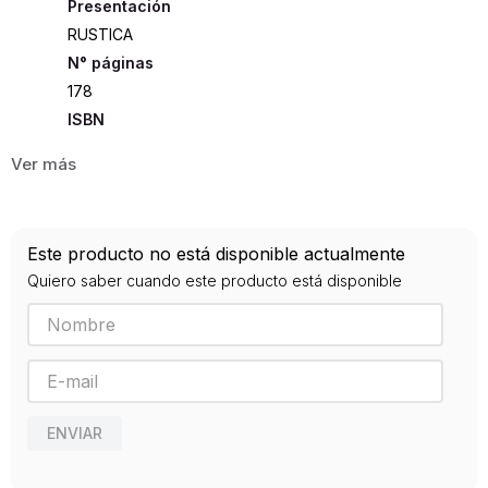
Presentación
RUSTICA
178
ISBN
9789500204446
Editorial
EL ATENEO
Año de publicación
Este producto no está disponible actualmente
2017
Quiero saber cuando este producto está disponible
ENVIAR