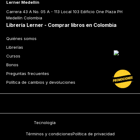
Dudas y tienda virtual
+57 320 343 2919
ecommerce@librerialerner.com.co
Trabaja con nosotros
Nuestras tiendas
Lerner centro
Avenida Jiménez No 4-35
Lerner Calle 93
Carrera 11 No 93A-43
Lerner Medellín
Carrera 43 A No. 05 A - 113 Local 103 Edificio One Plaza PH 
Medellín Colombia
Librería Lerner - Comprar libros en Colombia