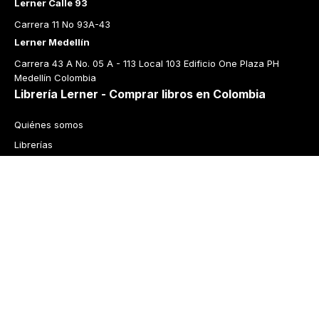
Lerner Calle 93
Carrera 11 No 93A-43
Lerner Medellín
Carrera 43 A No. 05 A - 113 Local 103 Edificio One Plaza PH 
Medellín Colombia
Librería Lerner - Comprar libros en Colombia
Quiénes somos
Librerías
Cursos
Bonos
Preguntas frecuentes
Política de cambios y devoluciones
Tecnología