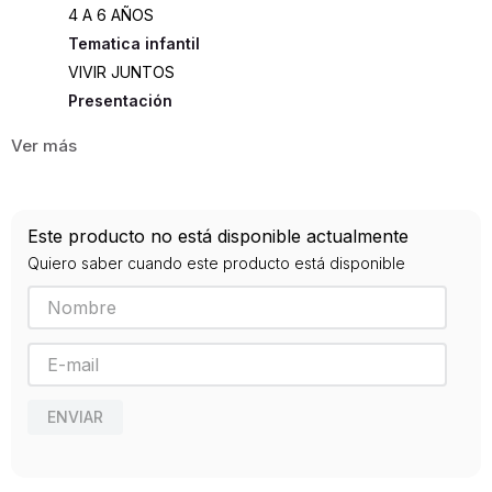
4 A 6 AÑOS
Tematica infantil
VIVIR JUNTOS
Presentación
TAPA DURA
30
ISBN
Este producto no está disponible actualmente
9788494665080
Quiero saber cuando este producto está disponible
Editorial
LATA DE SAL
Año de publicación
2018
ENVIAR