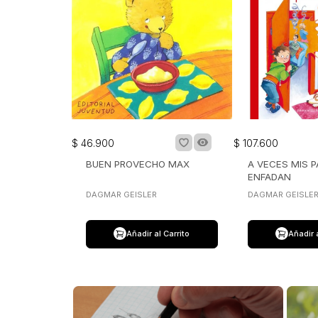
$
46
.
900
$
107
.
600
BUEN PROVECHO MAX
A VECES MIS P
ENFADAN
DAGMAR GEISLER
DAGMAR GEISLE
Añadir al Carrito
Añadir 