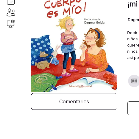
¡mi
Dagma
Decir
niños
quier
niños
así po
Comentarios