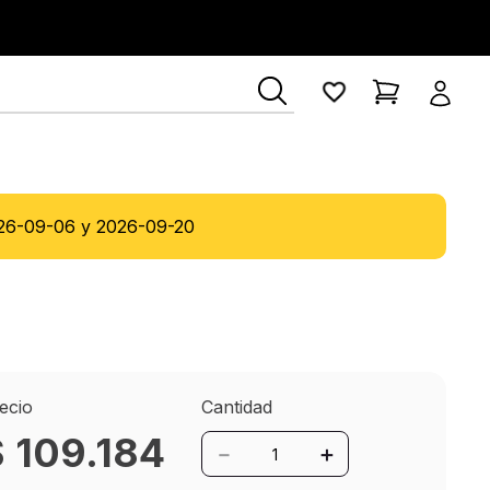
ía Lerner
26-09-06
y
2026-09-20
ecio
Cantidad
$
109
.
184
－
＋