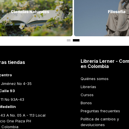
Librería Lerner - Com
ras tiendas
en Colombia
centro
Quiénes somos
 Jiménez No 4-35
Librerías
Calle 93
Cursos
 11 No 93A-43
Bonos
Medellín
Preguntas frecuentes
43 A No. 05 A - 113 Local 
Política de cambios y 
icio One Plaza PH 
devoluciones
n Colombia