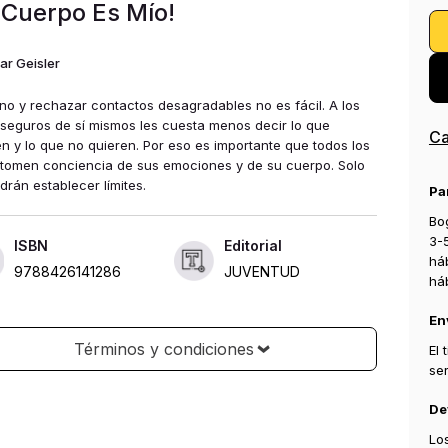
 Cuerpo Es Mío!
r Geisler
 no y rechazar contactos desagradables no es fácil. A los
 seguros de sí mismos les cuesta menos decir lo que
Ca
en y lo que no quieren. Por eso es importante que todos los
 tomen conciencia de sus emociones y de su cuerpo. Solo
drán establecer límites.
Pa
Bog
3-
ISBN
Editorial
há
9788426141286
JUVENTUD
há
En
Términos y condiciones
El
se
De
Lo