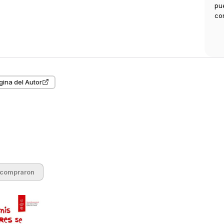
pu
co
gina del Autor
 compraron