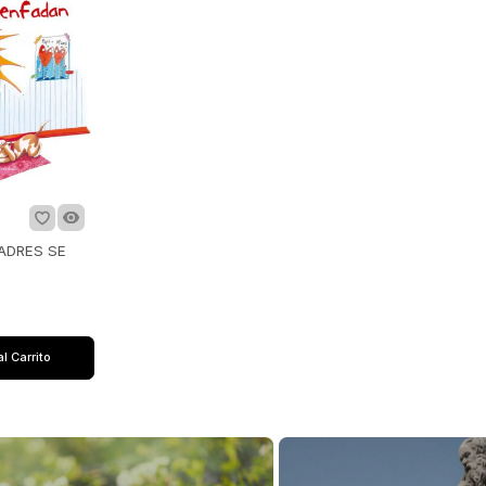
ADRES SE
R
al Carrito