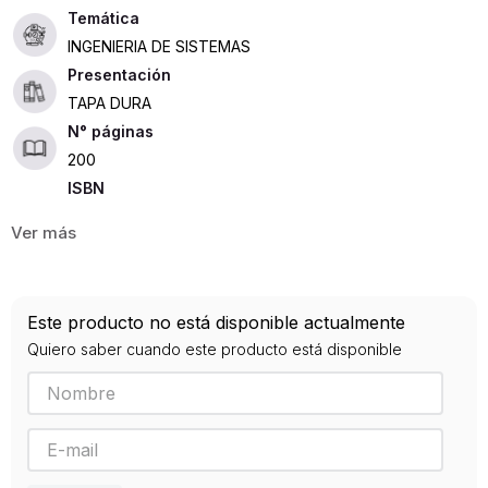
INGENIERIA DE SISTEMAS
Presentación
TAPA DURA
200
ISBN
9789588897974
Editorial
UDISTRITAL
Año de publicación
Este producto no está disponible actualmente
2016
Quiero saber cuando este producto está disponible