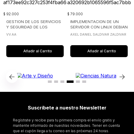
$
92
.
000
$
79
.
000
GESTION DE LOS SERVICIOS
IMPLEMENTACION DE UN
Y SEGURIDAD DE LOS
SERVIDOR CON LINUX DEBIAN
SISTEMAS INFORMATICOS
VV.AA
AXEL DANIEL SALDIVAR ZALDIVAR
Añadir al Carrito
Añadir al Carrito
Suscríbete a nuestro Newsletter
Regístrate y recibe para tu primera compra el envío gratis y
mantente informado de nuestras novedades. Tener en cuenta
que el cupón llega a tu correo en las próximas 24 horas.