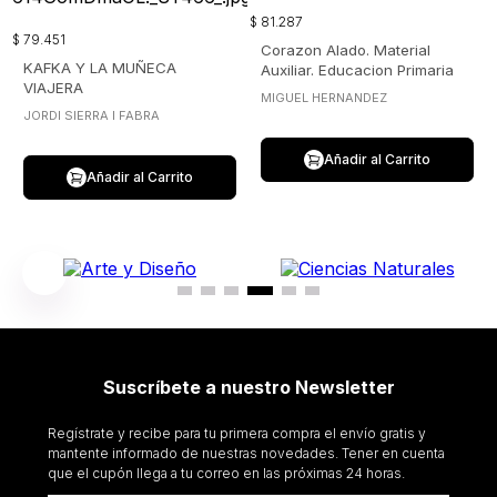
$
81
.
287
$
79
.
451
Corazon Alado. Material
KAFKA Y LA MUÑECA
Auxiliar. Educacion Primaria
VIAJERA
MIGUEL HERNANDEZ
JORDI SIERRA I FABRA
Añadir al Carrito
Añadir al Carrito
Suscríbete a nuestro Newsletter
Regístrate y recibe para tu primera compra el envío gratis y
mantente informado de nuestras novedades. Tener en cuenta
que el cupón llega a tu correo en las próximas 24 horas.