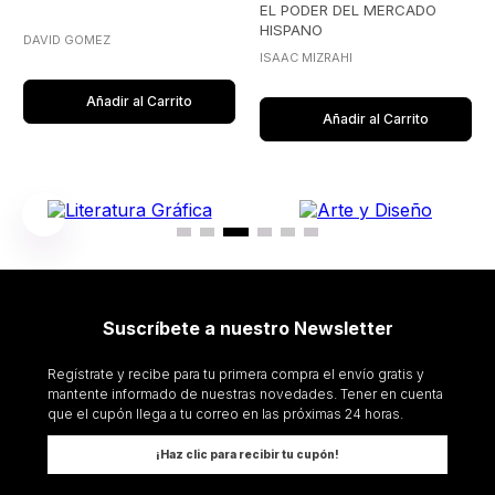
EL PODER DEL MERCADO
HISPANO
DAVID GOMEZ
ISAAC MIZRAHI
Añadir al Carrito
Añadir al Carrito
Suscríbete a nuestro Newsletter
Regístrate y recibe para tu primera compra el envío gratis y
mantente informado de nuestras novedades. Tener en cuenta
que el cupón llega a tu correo en las próximas 24 horas.
¡Haz clic para recibir tu cupón!