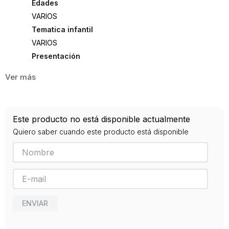
Edades
VARIOS
Tematica infantil
VARIOS
Presentación
RUSTICA
142
ISBN
Este producto no está disponible actualmente
9789587785098
Quiero saber cuando este producto está disponible
Editorial
ESIC
Año de publicación
2018
ENVIAR