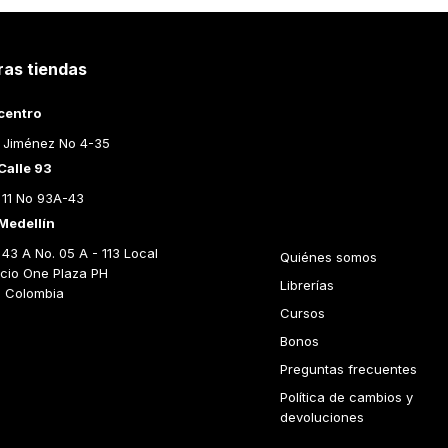
ras tiendas
Librería Le
centro
- Comprar
 Jiménez No 4-35
libros en
Calle 93
Colombia
 11 No 93A-43
Medellín
43 A No. 05 A - 113 Local 
Quiénes somos
icio One Plaza PH 
Librerías
n Colombia
Cursos
Bonos
Preguntas frecuentes
Política de cambios y 
devoluciones