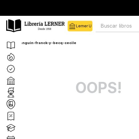
Librería Lerner
Librería Ler
Buscar libros
manguin-franck-y-becq-cecile
OOPS!