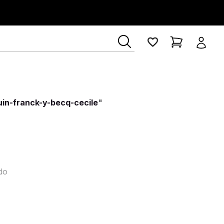
in-franck-y-becq-cecile
"
do