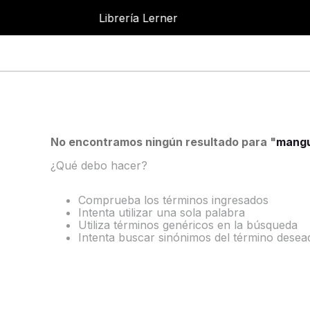
ner
Librería Lerner
No encontramos ningún resultado para "
mangu
¿Qué debo hacer?
Comprueba los términos ingresados
Intenta utilizar una sola palabra
Utiliza términos genéricos en la búsqueda
Intenta buscar sinónimos del término desea