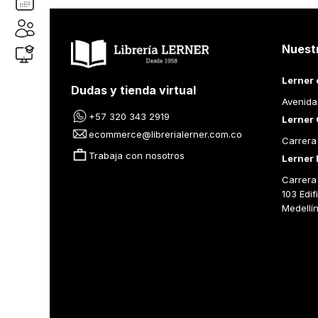
Nuest
Lerner 
Dudas y tienda virtual
Avenida
+57 320 343 2919
Lerner 
ecommerce@librerialerner.com.co
Carrera
Trabaja con nosotros
Lerner 
Carrera 
103 Edif
Medellí