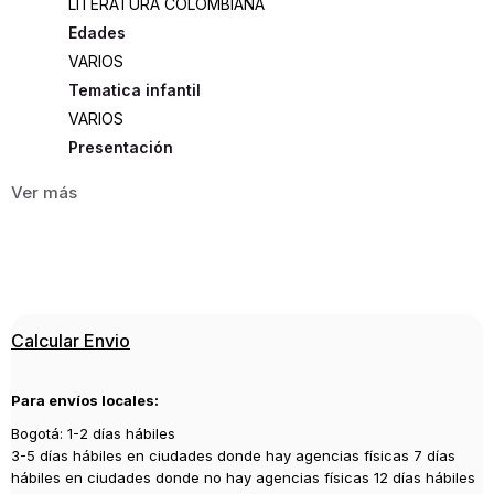
LITERATURA COLOMBIANA
Edades
VARIOS
Tematica infantil
VARIOS
Presentación
RUSTICA
116
ISBN
9789585428393
Editorial
Calcular Envio
ALFAGUARA
Año de publicación
Para envíos locales:
2017
Bogotá: 1-2 días hábiles
3-5 días hábiles en ciudades donde hay agencias físicas 7 días
hábiles en ciudades donde no hay agencias físicas 12 días hábiles