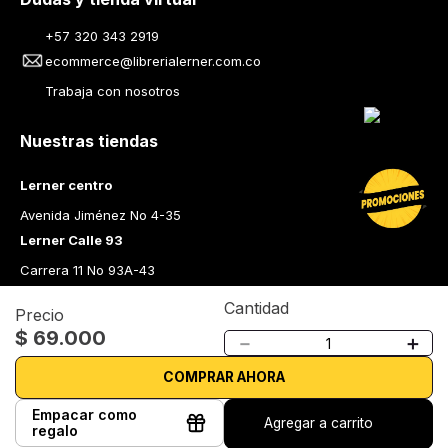
+57 320 343 2919
ecommerce@librerialerner.com.co
Trabaja con nosotros
Nuestras tiendas
Lerner centro
Avenida Jiménez No 4-35
Lerner Calle 93
Carrera 11 No 93A-43
Lerner Medellín
Cantidad
Precio
Carrera 43 A No. 05 A - 113 Local 103 Edificio One Plaza PH 
$
69
.
000
－
＋
Medellín Colombia
Librería Lerner - Comprar libros en Colombia
COMPRAR AHORA
Quiénes somos
Empacar como
Agregar a carrito
regalo
Librerías