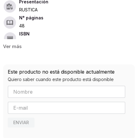
Presentación
RUSTICA
48
ISBN
9788416435227
Editorial
KRAKEN
Año de publicación
Este producto no está disponible actualmente
2017
Quiero saber cuando este producto está disponible
ENVIAR