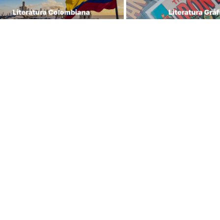
Librería Lerner - Com
ras tiendas
en Colombia
centro
Quiénes somos
 Jiménez No 4-35
Librerías
Calle 93
Cursos
 11 No 93A-43
Bonos
Medellín
Preguntas frecuentes
43 A No. 05 A - 113 Local 
Política de cambios y 
icio One Plaza PH 
devoluciones
n Colombia