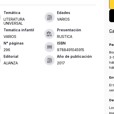
Edades
LITERATURA
VARIOS
UNIVERSAL
Tematica infantil
Presentación
Ca
VARIOS
RUSTICA
ISBN
Pa
296
9788491045915
Bog
Editorial
Año de publicación
3-
há
ALIANZA
2017
há
En
El
se
De
Lo
pu