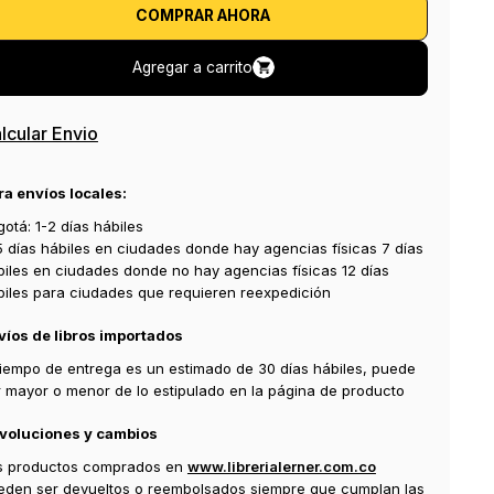
COMPRAR AHORA
Agregar a carrito
lcular Envio
ra envíos locales:
otá: 1-2 días hábiles
5 días hábiles en ciudades donde hay agencias físicas 7 días
biles en ciudades donde no hay agencias físicas 12 días
biles para ciudades que requieren reexpedición
víos de libros importados
 tiempo de entrega es un estimado de 30 días hábiles, puede
r mayor o menor de lo estipulado en la página de producto
voluciones y cambios
s productos comprados en
www.librerialerner.com.co
eden ser devueltos o reembolsados siempre que cumplan las