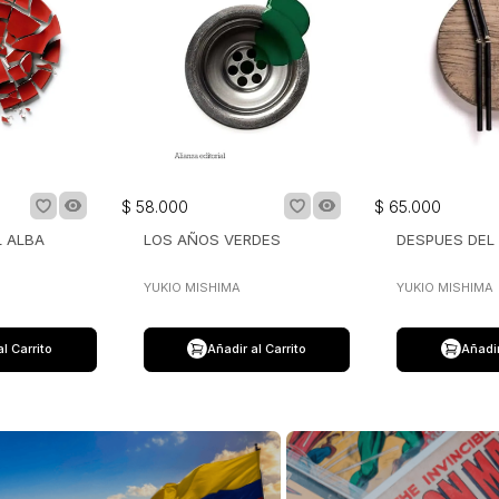
$
58
.
000
$
65
.
000
L ALBA
LOS AÑOS VERDES
DESPUES DEL
YUKIO MISHIMA
YUKIO MISHIMA
al Carrito
Añadir al Carrito
Añadir