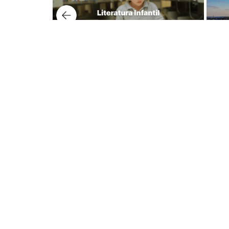
Nuest
Lerner 
Dudas y tienda virtual
Avenida
+57 320 343 2919
Lerner 
ecommerce@librerialerner.com.co
Carrera
Trabaja con nosotros
Lerner 
Carrera 
103 Edif
Medellí