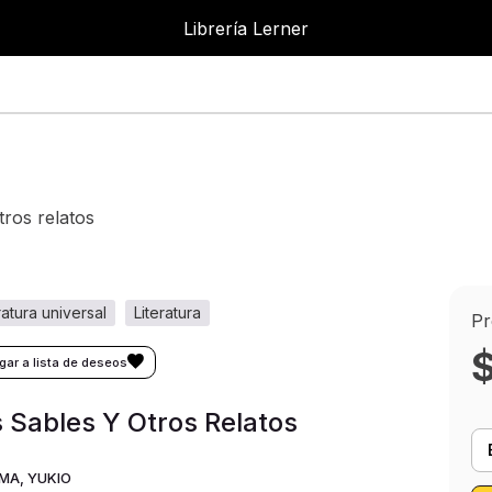
Librería Lerner
tros relatos
eratura universal
literatura
Pr
 Sables Y Otros Relatos
MA, YUKIO