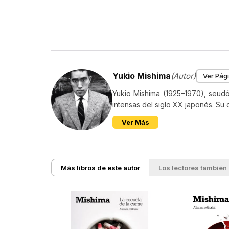
Yukio Mishima
(Autor)
Ver Pági
Yukio Mishima (1925–1970), seudón
intensas del siglo XX japonés. Su o
Ver Más
Más libros de este autor
Los lectores también