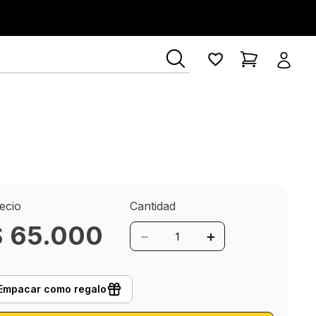
ecio
Cantidad
$
65
.
000
－
＋
Empacar como regalo