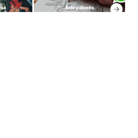
prar libros
Suscríbete a nuestro Newsletter
Regístrate y recibe para tu primera compra el envío
gratis y mantente informado de nuestras novedades.
Tener en cuenta que el cupón llega a tu correo en las
próximas 24 horas.
¡Haz clic para recibir tu cupón!