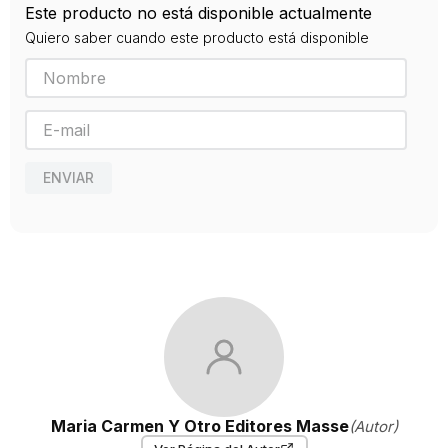
Este producto no está disponible actualmente
9788413245539
Quiero saber cuando este producto está disponible
Editorial
DYKINSON
Año de publicación
2020
ENVIAR
Maria Carmen Y Otro Editores Masse
(Autor)