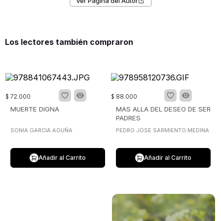
Ver Página del Autor
Los lectores también compraron
$
72
.
000
$
88
.
000
MUERTE DIGNA
MAS ALLA DEL DESEO DE SER
PADRES
SONIA GARCIA AGUÑA
PEDRO JOSE SARMIENTO MEDINA
Añadir al Carrito
Añadir al Carrito