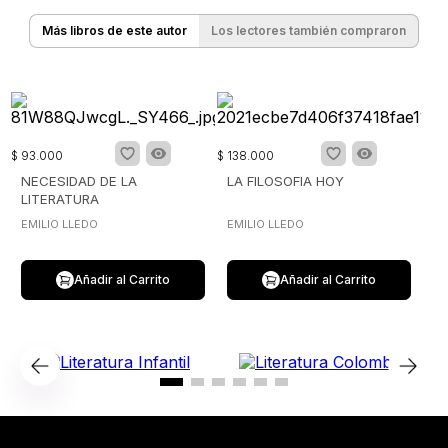
Más libros de este autor
Los lectores también compraron
$
93
.
000
$
138
.
000
NECESIDAD DE LA
LA FILOSOFIA HOY
LITERATURA
EMILIO LLEDO
EMILIO LLEDO
Añadir al Carrito
Añadir al Carrito