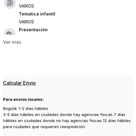
VARIOS
Tematica infantil
VARIOS
Presentación
RUSTICA
159
ISBN
9788411320597
Editorial
Calcular Envio
RBA
Año de publicación
Para envíos locales:
2022
Bogotá: 1-2 días hábiles
3-5 días hábiles en ciudades donde hay agencias físicas 7 días
hábiles en ciudades donde no hay agencias físicas 12 días hábiles
para ciudades que requieren reexpedición