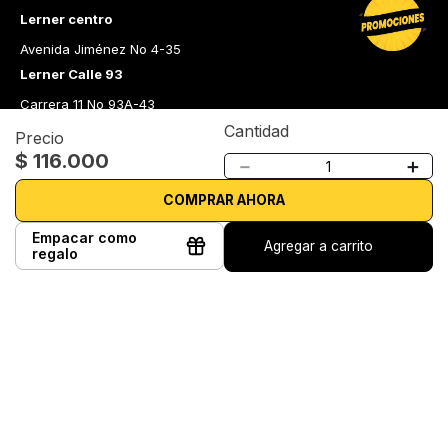
Lerner centro
Avenida Jiménez No 4-35
Lerner Calle 93
Carrera 11 No 93A-43
Lerner Medellín
Cantidad
Precio
$
116
.
000
Carrera 43 A No. 05 A - 113 Local 103 Edificio One Plaza PH 
－
＋
Medellín Colombia
COMPRAR AHORA
Librería Lerner - Comprar libros en Colombia
Empacar como
Quiénes somos
Agregar a carrito
regalo
Librerías
Cursos
Bonos
Preguntas frecuentes
Política de cambios y devoluciones