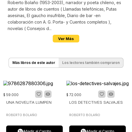
Roberto Bolaño (1953-2003), narrador y poeta chileno, es
autor de libros de cuentos ( Llamadas telefónicas, Putas
asesinas, El gaucho insufrible, Diario de bar -en
colaboración con A. G. Porta- y Cuentos completos ),
novelas ( Consejos d...
Ver Más
Más libros de este autor
Los lectores también compraron
$
59
.
000
$
72
.
000
UNA NOVELITA LUMPEN
LOS DETECTIVES SALVAJES
ROBERTO BOLAÑO
ROBERTO BOLAÑO
Añadir al Carrito
Añadir al Carrito