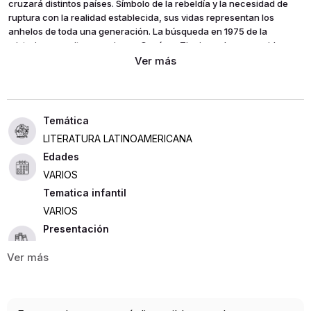
cruzará distintos países. Símbolo de la rebeldía y la necesidad de
ruptura con la realidad establecida, sus vidas representan los
anhelos de toda una generación. La búsqueda en 1975 de la
misteriosa escritora mexicana Cesárea Tinajero, desaparecida y
olvidada en los años posteriores a la revolución, sirve de inicio a un
viaje sin descanso marcado por el amor, la muerte, el deseo de
libertad, el humor y la literatura.
En esta novela está esbozado, como si de un juego de cajas chinas
se tratara, todo el deslumbrante universo literario y personal de
LITERATURA LATINOAMERICANA
Roberto Bolaño.
Edades
Los detectives salvajes fue ganadora de los premios Herralde y
VARIOS
Rómulo Gallegos, y calificada por The New York Times, Los Angeles
Tematica infantil
Times y The Washigton Post como una de las mejores novelas
VARIOS
publicadas en 2007.
Presentación
RÚSTICA
785
ISBN