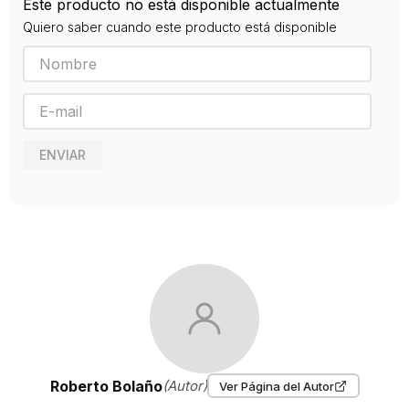
Este producto no está disponible actualmente
9789588948560
Quiero saber cuando este producto está disponible
Editorial
ALFAGUARA
Año de publicación
2016
ENVIAR
Roberto Bolaño
(Autor)
Ver Página del Autor