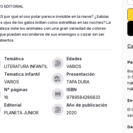
O EDITORIAL
S por qué el oso polar parece invisible en la nieve? ¿Sabías
os ojos de los gatos brillan como estrellitas en las noches? La
aleza viste los animales con una gran variedad de colores
que puedan esconderse de sus enemigos o cazar sin ser
biertos.
Ca
Edades
Pa
LITERATURA INFANTIL
VARIOS
Bog
Tematica infantil
Presentación
3-
VARIOS
TAPA DURA
há
há
ISBN
16
9789584286833
En
Editorial
Año de publicación
El
PLANETA JUNIOR
2020
se
De