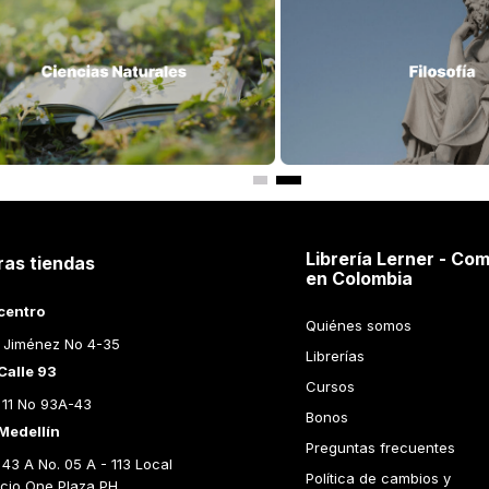
Librería Lerner - Com
ras tiendas
en Colombia
centro
Quiénes somos
 Jiménez No 4-35
Librerías
Calle 93
Cursos
 11 No 93A-43
Bonos
Medellín
Preguntas frecuentes
43 A No. 05 A - 113 Local 
Política de cambios y 
icio One Plaza PH 