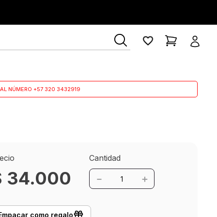
ía Lerner
AL NÚMERO +57 320 3432919
ecio
Cantidad
$
34
.
000
－
＋
Empacar como regalo