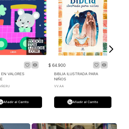
$
64
.
900
 EN VALORES
BIBLIA ILUSTRADA PARA
HE
NIÑOS
AÑERU
VV.AA
Añadir al Carrito
Añadir al Carrito