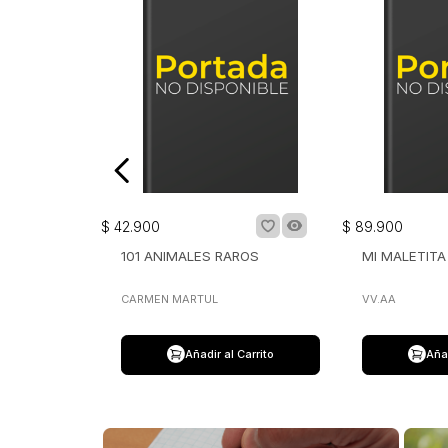
$
42
.
900
$
89
.
900
101 ANIMALES RAROS
MI MALETIT
CARMEN MARTUL
VV.AA
Añadir al Carrito
Añad