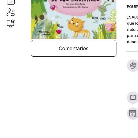
EQUIP
¿SABE
que l
natur
para 
descu
Comentarios