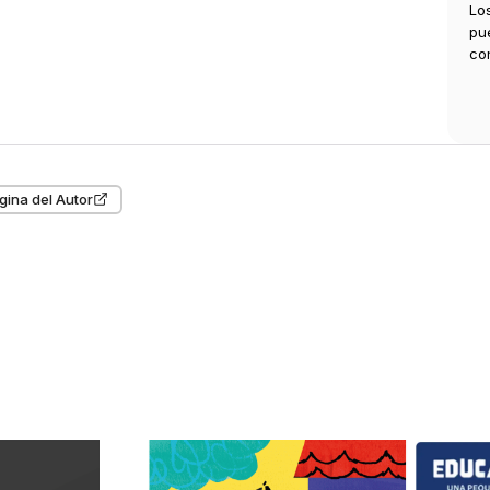
Lo
pu
co
gina del Autor