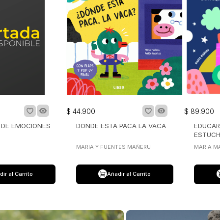
$
44
.
900
$
89
.
900
A DE EMOCIONES
DONDE ESTA PACA LA VACA
EDUCAR
ESTUC
MARIA Y FUENTES MAÑERU
MARIA M
ir al Carrito
Añadir al Carrito