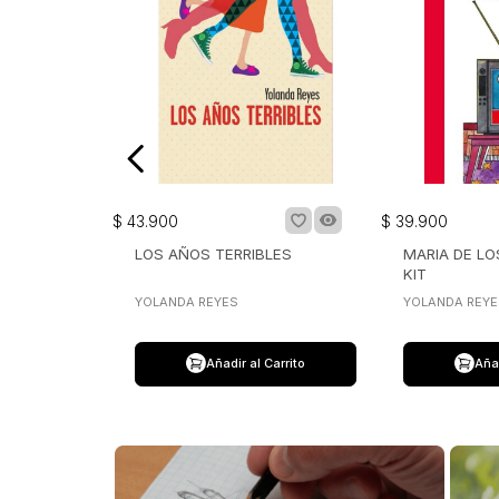
$
43
.
900
$
39
.
900
LOS AÑOS TERRIBLES
MARIA DE LO
KIT
YOLANDA REYES
YOLANDA REYE
Añadir al Carrito
Añad