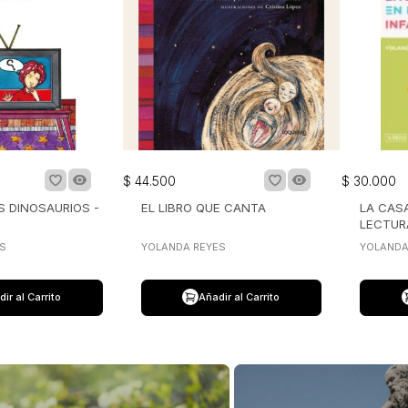
$
44
.
500
$
30
.
000
S DINOSAURIOS -
EL LIBRO QUE CANTA
LA CAS
LECTUR
PRIMERA
S
YOLANDA REYES
YOLANDA
ir al Carrito
Añadir al Carrito