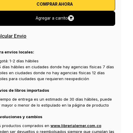
COMPRAR AHORA
Agregar a carrito
lcular Envio
ra envíos locales:
otá: 1-2 días hábiles
5 días hábiles en ciudades donde hay agencias físicas 7 días
biles en ciudades donde no hay agencias físicas 12 días
biles para ciudades que requieren reexpedición
víos de libros importados
 tiempo de entrega es un estimado de 30 días hábiles, puede
r mayor o menor de lo estipulado en la página de producto
voluciones y cambios
s productos comprados en
www.librerialerner.com.co
eden ser devueltos o reembolsados siempre que cumplan las