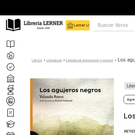
Buscar libros
los ag
literatura
literatura prejuvenil y juvenil
lit
Los
REYE