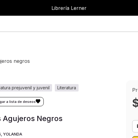
Librería Lerner
Librer
ujeros negros
eratura prejuvenil y juvenil
literatura
Pr
 Agujeros Negros
S, YOLANDA