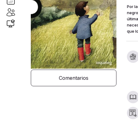
Por l
negro
últim
neces
que l
Comentarios