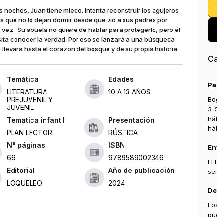
as noches, Juan tiene miedo. Intenta reconstruir los agujeros
s que no lo dejan dormir desde que vio a sus padres por
a vez . Su abuela no quiere de hablar para protegerlo, pero él
ita conocer la verdad. Por eso se lanzará a una búsqueda
o llevará hasta el corazón del bosque y de su propia historia.
Ca
Edades
Pa
LITERATURA
10 A 13 AÑOS
Bog
PREJUVENIL Y
JUVENIL
3-
há
Tematica infantil
Presentación
há
PLAN LECTOR
RÚSTICA
ISBN
En
66
9789589002346
El
Editorial
Año de publicación
se
LOQUELEO
2024
De
Lo
pu