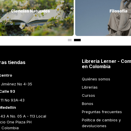
Librería Lerner - Com
ras tiendas
en Colombia
centro
Quiénes somos
 Jiménez No 4-35
Librerías
Calle 93
Cursos
 11 No 93A-43
Bonos
Medellín
Preguntas frecuentes
43 A No. 05 A - 113 Local 
Política de cambios y 
icio One Plaza PH 
devoluciones
n Colombia