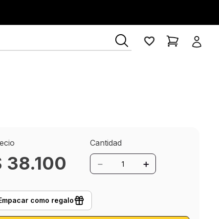
ía Lerner
ecio
Cantidad
$
38
.
100
－
＋
Empacar como regalo