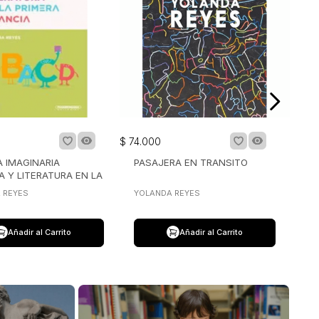
$
74
.
000
A IMAGINARIA
PASAJERA EN TRANSITO
A Y LITERATURA EN LA
 INFANCIA
 REYES
YOLANDA REYES
Añadir al Carrito
Añadir al Carrito