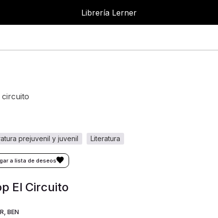
Librería Lerner
 circuito
eratura prejuvenil y juvenil
literatura
p El Circuito
R, BEN