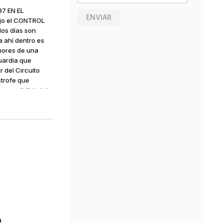
7 EN EL
ENVIAR
ajo el CONTROL
los días son
a ahí dentro es
mores de una
uardia que
 del Circuito
strofe que
a posibilidad de
sión?».LOUISE
n