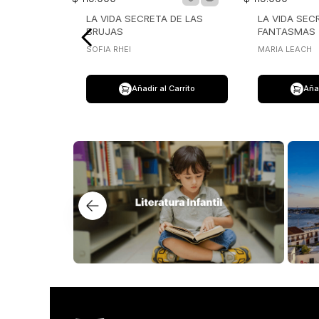
$
119
.
000
$
119
.
000
LA VIDA SECRETA DE LAS
LA VIDA SEC
BRUJAS
FANTASMAS
SOFIA RHEI
MARIA LEACH
Añadir al Carrito
Añad