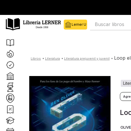
Buscar libros
loop el
literatura
literatura prejuvenil y juvenil
lit
Loo
OLIVE