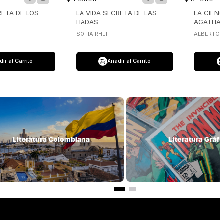
$
119
.
000
$
54
.
900
RETA DE LOS
LA VIDA SECRETA DE LAS
LA CIE
HADAS
AGATHA
SOFIA RHEI
ALBERTO
ir al Carrito
Añadir al Carrito