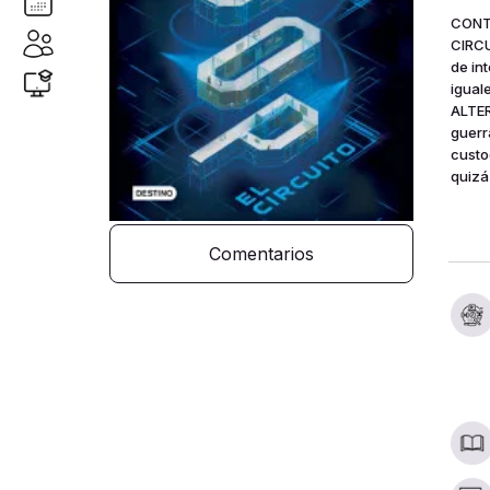
CONTR
CIRCU
de in
igual
ALTER
guerr
custo
quizá
amena
sobre
SUTTO
Comentarios