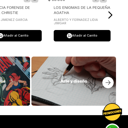
$
39
.
900
NCIA FORENSE DE
LOS ENIGMAS DE LA PEQUEÑA
 CHRISTIE
AGATHA
 JIMENEZ GARCIA
ALBERTO Y FERNADEZ LIDIA
JIMGAR
Añadir al Carrito
Añadir al Carrito