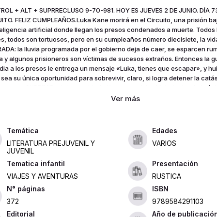
OL + ALT + SUPRRECLUSO 9-70-981. HOY ES JUEVES 2 DE JUNIO. DÍA 73
ITO. FELIZ CUMPLEAÑOS.Luka Kane morirá en el Circuito, una prisión b
teligencia artificial donde llegan los presos condenados a muerte. Todos 
es, todos son tortuosos, pero en su cumpleaños número diecisiete, la vid
ADA: la lluvia programada por el gobierno deja de caer, se esparcen ru
a y algunos prisioneros son víctimas de sucesos extraños. Entonces la g
dia a los presos le entrega un mensaje «Luka, tienes que escapar», y huir
 sea su única oportunidad para sobrevivir, claro, si logra detener la catá
za con SUPRIMIR a la humanidad.«Una compulsiva historia donde la únic
vivir es el escape. ¿Pero qué te espera más allá de los muros de esa pri
N, productora de Black Mirror.
Edades
LITERATURA PREJUVENIL Y
VARIOS
JUVENIL
Tematica infantil
Presentación
VIAJES Y AVENTURAS
RUSTICA
ISBN
372
9789584291103
Editorial
Año de publicació