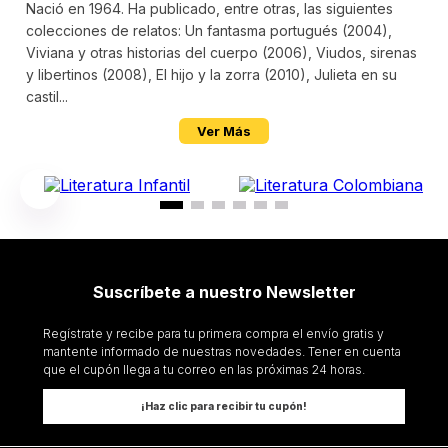
Nació en 1964. Ha publicado, entre otras, las siguientes
colecciones de relatos: Un fantasma portugués (2004),
Viviana y otras historias del cuerpo (2006), Viudos, sirenas
y libertinos (2008), El hijo y la zorra (2010), Julieta en su
castil...
Ver Más
Los lectores también compraron
$
75
.
000
$
65
.
000
NO TODO ES OLVIDO
UN CRIMEN DIALECTICO
ANGEL BECCASSINO
GUILLERMO MARTINEZ
Añadir al Carrito
Añadir al Carrito