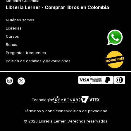
+57 320 343 2919
ecommerce@librerialerner.com.co
Trabaja con nosotros
Nuestras tiendas
Lerner centro
Avenida Jiménez No 4-35
Lerner Calle 93
Carrera 11 No 93A-43
Lerner Medellín
Carrera 43 A No. 05 A - 113 Local 103 Edificio One Plaza PH 
Medellín Colombia
Librería Lerner - Comprar libros en Colombia
Quiénes somos
Librerías