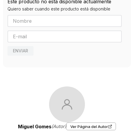
Este producto no está disponible actualmente
9789584291264
Quiero saber cuando este producto está disponible
Editorial
SEIX BARRAL
Año de publicación
2020
ENVIAR
Miguel Gomes
(Autor)
Ver Página del Autor