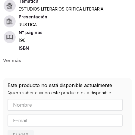
ESTUDIOS LITERARIOS CRITICA LITERARIA
Presentación
RUSTICA
190
ISBN
9789507866784
Editorial
BIBLOS
Año de publicación
Este producto no está disponible actualmente
2008
Quiero saber cuando este producto está disponible
ENVIAR