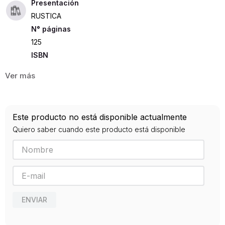
Presentación
RUSTICA
125
ISBN
9788475229157
Editorial
VISOR LIBROS
Año de publicación
Este producto no está disponible actualmente
0
Quiero saber cuando este producto está disponible
ENVIAR