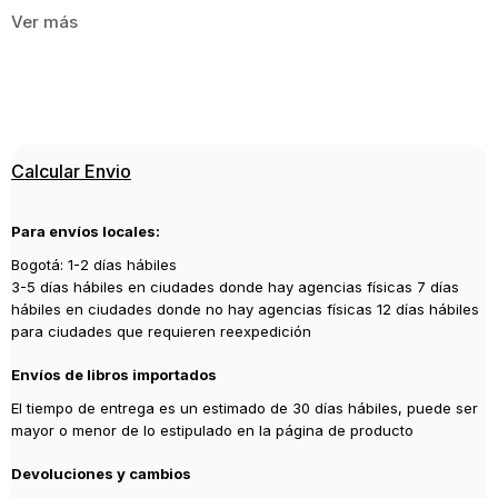
RUSTICA
301
ISBN
9788420651248
Editorial
Calcular Envio
ALIANZA
Año de publicación
Para envíos locales:
2011
Bogotá: 1-2 días hábiles
3-5 días hábiles en ciudades donde hay agencias físicas 7 días
hábiles en ciudades donde no hay agencias físicas 12 días hábiles
para ciudades que requieren reexpedición
Envíos de libros importados
El tiempo de entrega es un estimado de 30 días hábiles, puede ser
mayor o menor de lo estipulado en la página de producto
Devoluciones y cambios