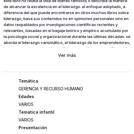
este libro no relata la vida de líderes famosos o describe la manera
de alcanzar la excelencia en el liderazgo. el enfoque adoptado, a
diferencia del que puede encontrarse en otros muchos libros sobre
liderazgo, basa sus contenidos no en opiniones personales sino en
datos respaldados por investigaciones científicas recientes y
relevantes, basadas en el bagaje teórico y empírico acumulado por
la psicología social y organizacional durante las últimas décadas. se
aborda el liderazgo carismático, el liderazgo de los emprendedores,
los aspectos transculturales del liderazgo, el liderazgo político y el
liderazgo femenino, entre otras cuestiones de plena actualidad. y
se hace referencia al carácter grupal del liderazgo: un líder no
puede existir sin seguidores y cualquier estudio de liderazgo estará
incompleto si no se tiene en cuenta este hecho.
GERENCIA Y RECURSO HUMANO
Edades
VARIOS
Tematica infantil
VARIOS
Presentación