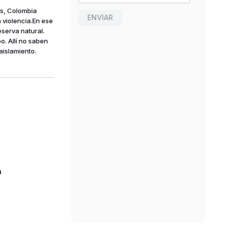
os, Colombia
ENVIAR
 violencia.En ese
serva natural.
. Allí no saben
aislamiento.
n