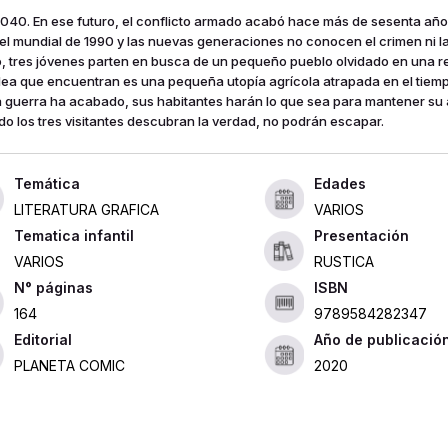
040. En ese futuro, el conflicto armado acabó hace más de sesenta añ
el mundial de 1990 y las nuevas generaciones no conocen el crimen ni la
o, tres jóvenes parten en busca de un pequeño pueblo olvidado en una re
dea que encuentran es una pequeña utopía agrícola atrapada en el tiempo
a guerra ha acabado, sus habitantes harán lo que sea para mantener su 
o los tres visitantes descubran la verdad, no podrán escapar.
Edades
LITERATURA GRAFICA
VARIOS
Tematica infantil
Presentación
VARIOS
RUSTICA
ISBN
164
9789584282347
Editorial
Año de publicació
PLANETA COMIC
2020