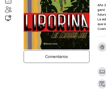
Año 2
ganó 
futur
La al
que l
Cuand
Comentarios