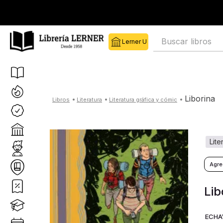
Buscar libros
liborina
literatura
literatura gráfica y cómic
lit
Lib
ECHAV