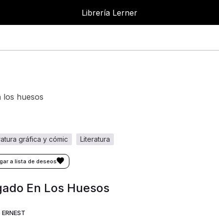
Librería Lerner
n los huesos
eratura gráfica y cómic
literatura
gado En Los Huesos
, ERNEST