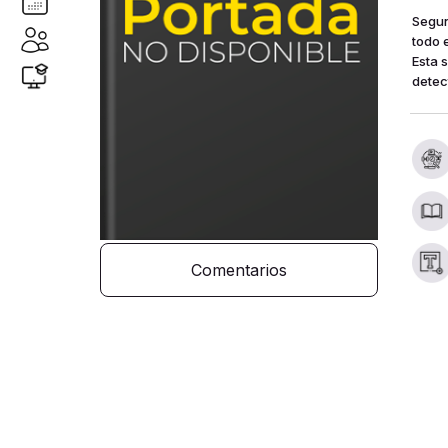
Segun
todo 
Esta 
detec
Comentarios