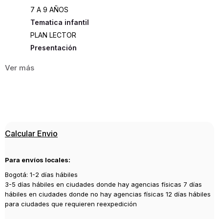
7 A 9 AÑOS
Tematica infantil
PLAN LECTOR
Presentación
RUSTICA
87
ISBN
9788467829464
Editorial
Calcular Envio
ANAYA
Año de publicación
Para envíos locales:
2013
Bogotá: 1-2 días hábiles
Ilustrador
3-5 días hábiles en ciudades donde hay agencias físicas 7 días
Llorente, Fernando
hábiles en ciudades donde no hay agencias físicas 12 días hábiles
para ciudades que requieren reexpedición