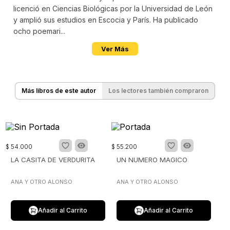
licenció en Ciencias Biológicas por la Universidad de León
y amplió sus estudios en Escocia y París. Ha publicado
ocho poemari...
Ver Más
Más libros de este autor
Los lectores también compraron
$
54
.
000
$
55
.
200
LA CASITA DE VERDURITA
UN NUMERO MAGICO
ANA Y OTRO ALONSO
ANA Y OTRO ALONSO
Añadir al Carrito
Añadir al Carrito