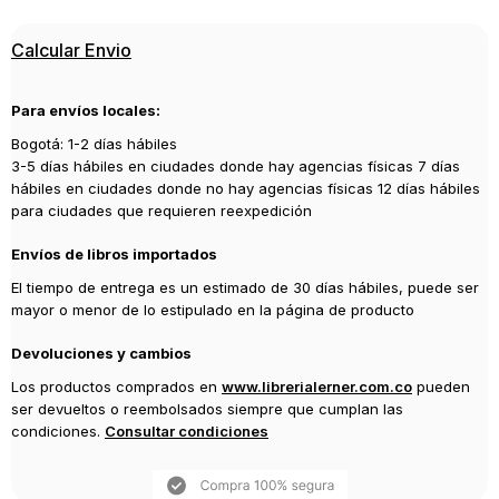
Editorial
Calcular Envio
MEDIA VACA
Año de publicación
Para envíos locales:
2020
Bogotá: 1-2 días hábiles
Ilustrador
3-5 días hábiles en ciudades donde hay agencias físicas 7 días
Gutiérrez, Luci
hábiles en ciudades donde no hay agencias físicas 12 días hábiles
para ciudades que requieren reexpedición
Envíos de libros importados
El tiempo de entrega es un estimado de 30 días hábiles, puede ser
mayor o menor de lo estipulado en la página de producto
Devoluciones y cambios
Los productos comprados en
www.librerialerner.com.co
pueden
ser devueltos o reembolsados siempre que cumplan las
condiciones.
Consultar condiciones