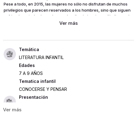
Pese a todo, en 2015, las mujeres no sólo no disfrutan de muchos
privilegios que parecen reservados a los hombres, sino que siguen
sufriendo en todo el mundo grandes discriminaciones. Nadie puede
tener ninguna duda de que mujeres y hombres somos iguales y
tenemos los mismos derechos. Sólo con la educación podremos
lograr ese mundo igualitario que ha de ser ?para todos? un lugar
mejor donde vivir.
LITERATURA INFANTIL
Edades
7 A 9 AÑOS
Tematica infantil
CONOCERSE Y PENSAR
Presentación
TAPA DURA
48
ISBN
9788494362538