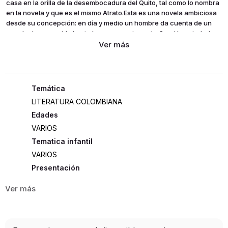
casa en la orilla de la desembocadura del Quito, tal como lo nombra
en la novela y que es el mismo Atrato.Esta es una novela ambiciosa
desde su concepción: en día y medio un hombre da cuenta de un
mundo desconocido hasta hoy por propios extraños. Una ciudad
construida en la selva. Una sangre que corre por las venas de miles
de mujeres y de hombres traídos como esclavos desde África.
LITERATURA COLOMBIANA
Edades
VARIOS
Tematica infantil
VARIOS
Presentación
RÚSTICA
163
ISBN