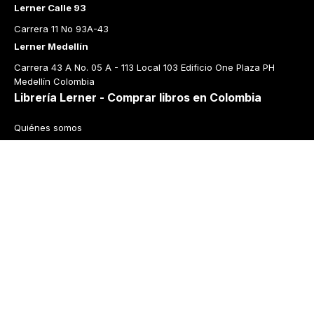
Lerner Calle 93
Carrera 11 No 93A-43
Lerner Medellín
Carrera 43 A No. 05 A - 113 Local 103 Edificio One Plaza PH 
Medellín Colombia
Librería Lerner - Comprar libros en Colombia
Quiénes somos
Librerías
Cursos
Bonos
Preguntas frecuentes
Política de cambios y devoluciones