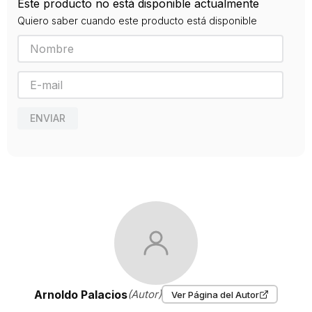
Este producto no está disponible actualmente
9789584288288
Quiero saber cuando este producto está disponible
Editorial
SEIX BARRAL
Año de publicación
2024
ENVIAR
Arnoldo Palacios
(Autor)
Ver Página del Autor