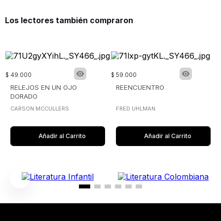
Los lectores también compraron
$
49
.
000
$
59
.
000
RELEJOS EN UN OJO
REENCUENTRO
DORADO
CARSON MCCULLERS
FRED UHLMAN
Añadir al Carrito
Añadir al Carrito