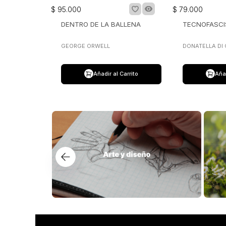
$
95
.
000
$
79
.
000
DENTRO DE LA BALLENA
TECNOFASC
GEORGE ORWELL
DONATELLA DI
Añadir al Carrito
Añad