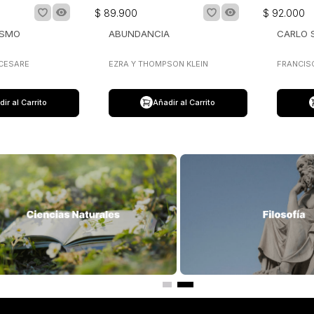
$
89
.
900
$
92
.
000
ISMO
ABUNDANCIA
CARLO 
 CESARE
EZRA Y THOMPSON KLEIN
FRANCIS
ir al Carrito
Añadir al Carrito