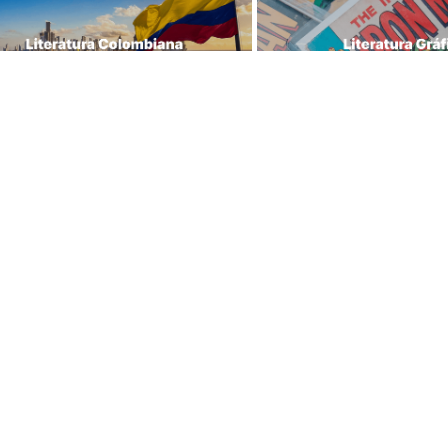
Librería Lerner - Com
ras tiendas
en Colombia
centro
Quiénes somos
 Jiménez No 4-35
Librerías
Calle 93
Cursos
 11 No 93A-43
Bonos
Medellín
Preguntas frecuentes
43 A No. 05 A - 113 Local 
Política de cambios y 
icio One Plaza PH 
devoluciones
n Colombia