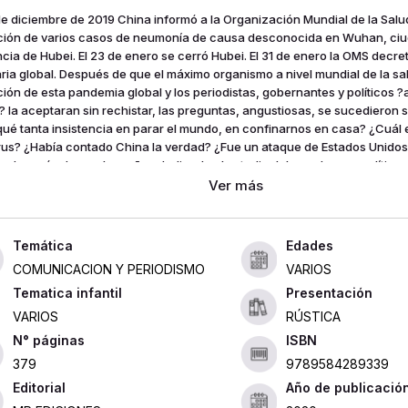
 de diciembre de 2019 China informó a la Organización Mundial de la Salu
ción de varios casos de neumonía de causa desconocida en Wuhan, ciu
ncia de Hubei. El 23 de enero se cerró Hubei. El 31 de enero la OMS decr
aria global. Después de que el máximo organismo a nivel mundial de la sa
ción de esta pandemia global y los periodistas, gobernantes y políticos 
? la aceptaran sin rechistar, las preguntas, angustiosas, se sucedieron s
qué tanta insistencia en parar el mundo, en confinarnos en casa? ¿Cuál e
irus? ¿Había contado China la verdad? ¿Fue un ataque de Estados Unidos
n, después de muchos años dedicada al estudio del mundo geo-político
xto de la crisis del covid-19 estaba claro: era una guerra, y es que los s
líticos no ocurren aislados, todos están interconectados entre sí, y, a
circunstancias concretas y con unos intereses económicos y de lobbys
sos. En este inquietante libro, estos y otros misterios encontrarán una c
Edades
esta.
COMUNICACION Y PERIODISMO
VARIOS
Tematica infantil
Presentación
VARIOS
RÚSTICA
ISBN
379
9789584289339
Editorial
Año de publicació