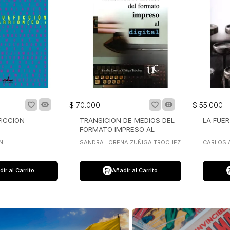
$
70
.
000
$
55
.
000
FICCION
TRANSICION DE MEDIOS DEL
LA FUER
FORMATO IMPRESO AL
DIGITAL
N
SANDRA LORENA ZUÑIGA TROCHEZ
CARLOS 
ir al Carrito
Añadir al Carrito