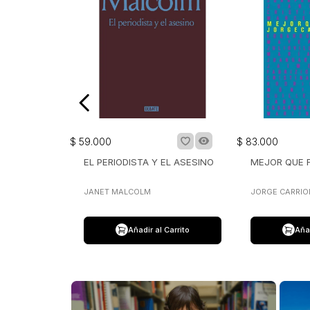
$
59
.
000
$
83
.
000
EL PERIODISTA Y EL ASESINO
MEJOR QUE 
JANET MALCOLM
JORGE CARRIO
Añadir al Carrito
Añad