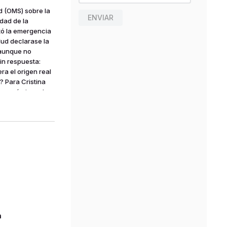
d (OMS) sobre la
ENVIAR
dad de la
etó la emergencia
lud declarase la
?aunque no
in respuesta:
ra el origen real
? Para Cristina
-económico, el
ucesos
demás, suceden en
 de poder muy
lara y contundente
n