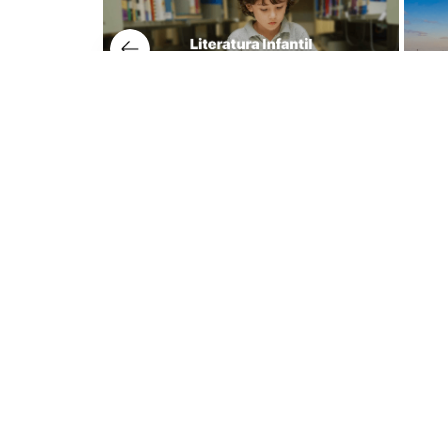
Nuest
Lerner 
Dudas y tienda virtual
Avenida
+57 320 343 2919
Lerner 
ecommerce@librerialerner.com.co
Carrera
Trabaja con nosotros
Lerner 
Carrera 
103 Edif
Medellí