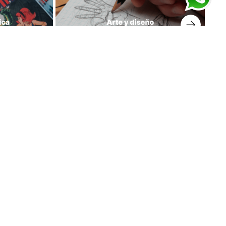
prar libros
Suscríbete a nuestro Newsletter
Regístrate y recibe para tu primera compra el envío
gratis y mantente informado de nuestras novedades.
Tener en cuenta que el cupón llega a tu correo en las
próximas 24 horas.
¡Haz clic para recibir tu cupón!