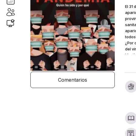
El 31
apari
provi
sanit
apari
todos
¿Por 
del v
Martí
conte
geopo
unas 
Comentarios
preci
respu