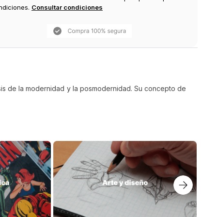
ndiciones.
Consultar condiciones
isis de la modernidad y la posmodernidad. Su concepto de
99
.
000
$
105
.
000
$
84
.
000