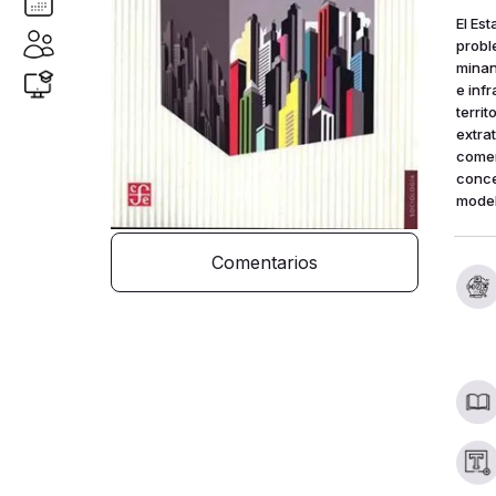
El Es
probl
minan
e inf
terri
extrat
comer
conce
model
Comentarios