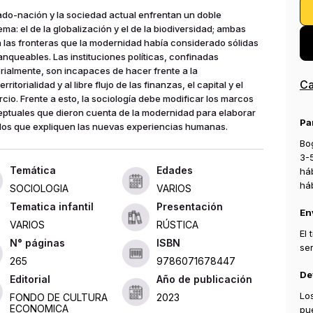
tado-nación y la sociedad actual enfrentan un doble
ema: el de la globalización y el de la biodiversidad; ambas
 las fronteras que la modernidad había considerado sólidas
ranqueables. Las instituciones políticas, confinadas
torialmente, son incapaces de hacer frente a la
Ca
erritorialidad y al libre flujo de las finanzas, el capital y el
cio. Frente a esto, la sociología debe modificar los marcos
ptuales que dieron cuenta de la modernidad para elaborar
Pa
os que expliquen las nuevas experiencias humanas.
Bog
3-
Edades
há
há
SOCIOLOGIA
VARIOS
Tematica infantil
Presentación
En
VARIOS
RÚSTICA
El
ISBN
se
265
9786071678447
De
Editorial
Año de publicación
Lo
FONDO DE CULTURA
2023
ECONOMICA
pu