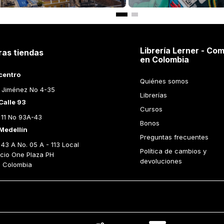
 SITIADA
REFLEXIONES SOBRE UN
PARA Q
MUNDO LIQUIDO
UN SOC
MAN
ZYGMUNT BAUMAN
ZYGMUN
ir al Carrito
Añadir al Carrito
Librería Lerner - Com
ras tiendas