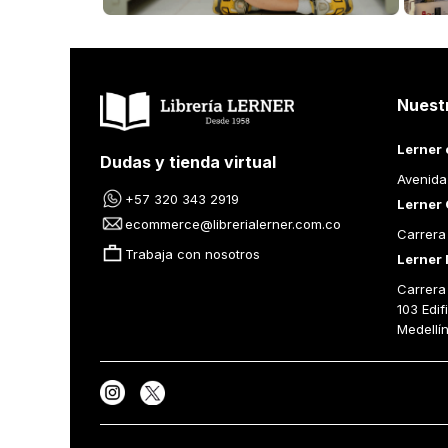
MI VIDA EN FRAGMENTOS
LA SOCIEDAD
ZYGMUNT BAUMAN
ZYGMUNT BAU
Añadir al Carrito
Añad
Nuest