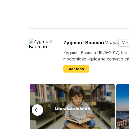
Zygmunt Bauman
(Autor)
Ver
Zygmunt Bauman (1925–2017) fue u
modernidad líquida se convirtió en 
Ver Más
Más libros de este autor
Los lectores también
$
99
.
000
$
79
.
200
$
83
.
000