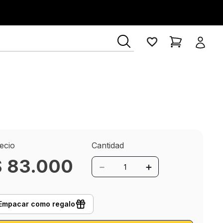
ibrería Lerner
ecio
Cantidad
$
83
.
000
－
＋
Empacar como regalo