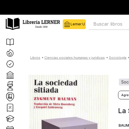
Librería Lerner
Buscar libros
ciencias sociales humanas y juridicas
sociología
so
La 
BAUM