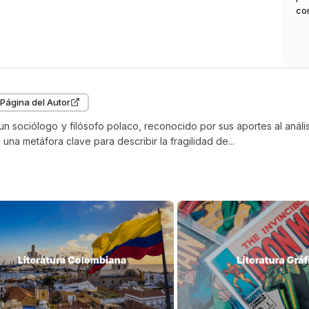
co
 Página del Autor
n sociólogo y filósofo polaco, reconocido por sus aportes al anál
una metáfora clave para describir la fragilidad de...
 compraron
$
79
.
000
$
$
63
.
200
$
79
.
200