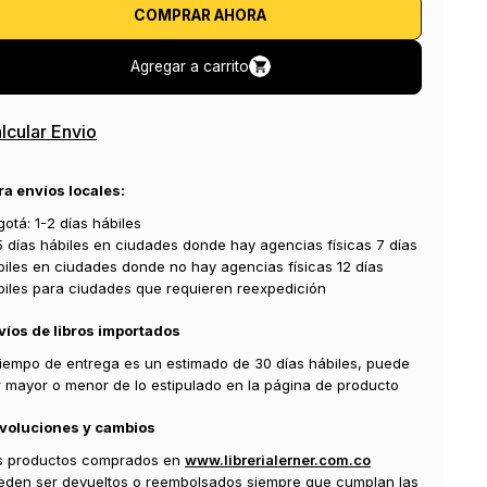
COMPRAR AHORA
Agregar a carrito
lcular Envio
ra envíos locales:
otá: 1-2 días hábiles
5 días hábiles en ciudades donde hay agencias físicas 7 días
biles en ciudades donde no hay agencias físicas 12 días
biles para ciudades que requieren reexpedición
víos de libros importados
 tiempo de entrega es un estimado de 30 días hábiles, puede
r mayor o menor de lo estipulado en la página de producto
voluciones y cambios
s productos comprados en
www.librerialerner.com.co
eden ser devueltos o reembolsados siempre que cumplan las