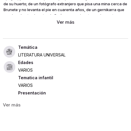
de su huerto; de un fotógrafo extranjero que pisa una mina cerca de
Brunete y no levanta el pie en cuarenta años, de un gernikarra que
conduce hasta el centro de París una camioneta con los restos
humeantes de un ataque rnaéreo, y de un perro herido cuya sangre
teñirá la última franja de una bandera abandonada en Badajoz
LITERATURA UNIVERSAL
Edades
VARIOS
Tematica infantil
VARIOS
Presentación
TAPA DURA
704
Idioma
Español