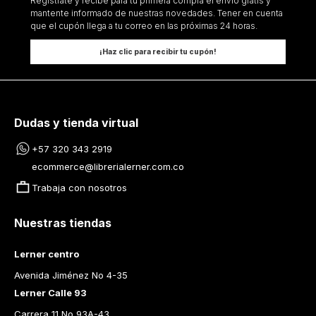
Regístrate y recibe para tu primera compra el envío gratis y
mantente informado de nuestras novedades. Tener en cuenta
que el cupón llega a tu correo en las próximas 24 horas.
¡Haz clic para recibir tu cupón!
Dudas y tienda virtual
+57 320 343 2919
ecommerce@librerialerner.com.co
Trabaja con nosotros
Nuestras tiendas
Lerner centro
Avenida Jiménez No 4-35
Lerner Calle 93
Carrera 11 No 93A-43