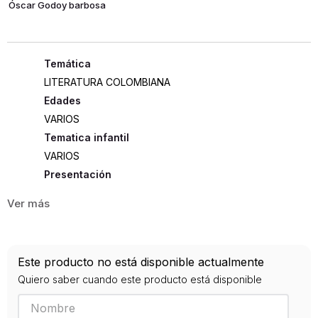
Óscar Godoy barbosa
LITERATURA COLOMBIANA
Edades
VARIOS
Tematica infantil
VARIOS
Presentación
TAPA DURA
81
ISBN
Este producto no está disponible actualmente
9789582604592
Quiero saber cuando este producto está disponible
Editorial
UCENTRAL