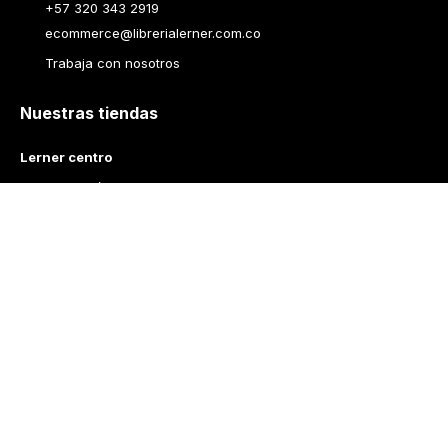
+57 320 343 2919
ecommerce@librerialerner.com.co
Trabaja con nosotros
Nuestras tiendas
Lerner centro
Avenida Jiménez No 4-35
Lerner Calle 93
Carrera 11 No 93A-43
Lerner Medellín
Carrera 43 A No. 05 A - 113 Local 103 Edificio One Plaza PH 
Medellín Colombia
Librería Lerner - Comprar libros en Colombia
Quiénes somos
Librerías
Cursos