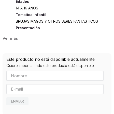
Edades
14 A 16 AÑOS
Tematica infantil
BRUJAS MAGOS Y OTROS SERES FANTASTICOS
Presentación
RUSTICA
506
ISBN
Este producto no está disponible actualmente
9789584268631
Quiero saber cuando este producto está disponible
Editorial
PLANETA
Año de publicación
2017
ENVIAR