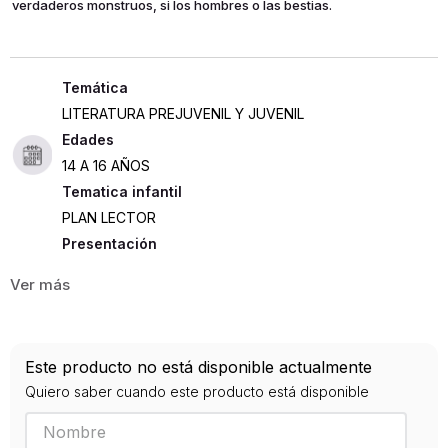
verdaderos monstruos, si los hombres o las bestias.
LITERATURA PREJUVENIL Y JUVENIL
Edades
14 A 16 AÑOS
Tematica infantil
PLAN LECTOR
Presentación
RUSTICA
170
ISBN
Este producto no está disponible actualmente
9789584275882
Quiero saber cuando este producto está disponible
Editorial
DESTINO