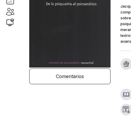
Jacqu
compo
sobre
psiqu
meram
teóri
avanz
Comentarios