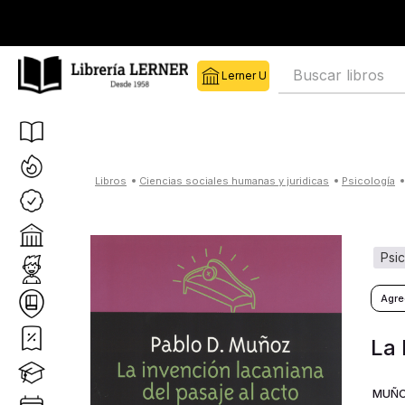
Buscar libros
ciencias sociales humanas y juridicas
psicología
psi
La 
MUÑO