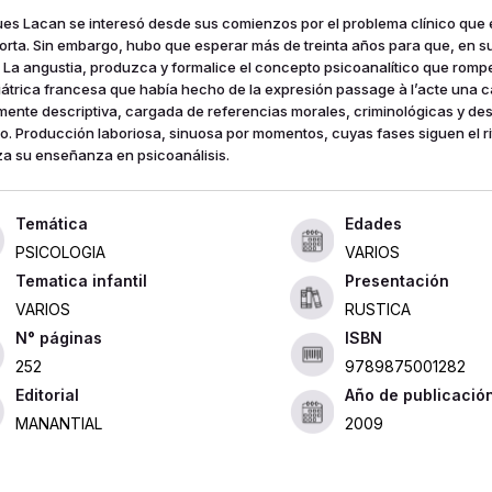
es Lacan se interesó desde sus comienzos por el problema clínico que e
rta. Sin embargo, hubo que esperar más de treinta años para que, en s
 La angustia, produzca y formalice el concepto psicoanalítico que rompe
iátrica francesa que había hecho de la expresión passage à l’acte una c
ente descriptiva, cargada de referencias morales, criminológicas y de
co. Producción laboriosa, sinuosa por momentos, cuyas fases siguen el 
a su enseñanza en psicoanálisis.
Edades
PSICOLOGIA
VARIOS
Tematica infantil
Presentación
VARIOS
RUSTICA
ISBN
252
9789875001282
Editorial
Año de publicació
MANANTIAL
2009