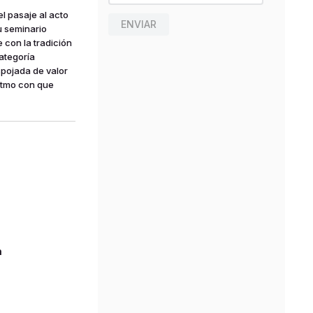
l pasaje al acto
ENVIAR
u seminario
 con la tradición
ategoría
spojada de valor
ritmo con que
n