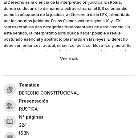
El Derecho es la ciencia de la interpretación jurídica. En Roma,
donde se desarrolló de manera extraordinaria, el IUS se entendió
como la búsqueda de la justicia, a diferencia de la LEX, alimentada
por las normas jurídicas. En los últimos veinte siglos, IUS y LEX
representan las dos categorías fundamentales de esta ciencia. En
este sentido, la interpretatio iuris busca hacer posible y real el
postulado esencial y abstracto plasmado en las leyes. El derecho
debe ser, entonces, actual, dinámico, político, filosófico y moral. Es
en ese instante cuando los principios generales del derecho cobran
especial vigencia y dinamismo, y por ello resulta urgente reflexionar
sobre el origen, la legitimidad, la vigencia y la pertinencia de los
mismos. Este libro aporta valiosos elementos en esta reflexión al
recopilar los principios jurídicos que la Corte Suprema de Justicia y
el Consejo de Estado han plasmado en su jurisprudencia en los
últimos veinticinco años.
DERECHO CONSTITUCIONAL
Presentación
RUSTICA
224
ISBN