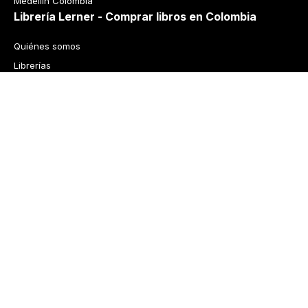
Medellín Colombia
Librería Lerner - Comprar libros en Colombia
Quiénes somos
Librerías
Cursos
Bonos
Preguntas frecuentes
Política de cambios y devoluciones
Tecnología
Términos y condiciones
Política de privacidad
© 2026 Librería Lerner. Derechos reservados