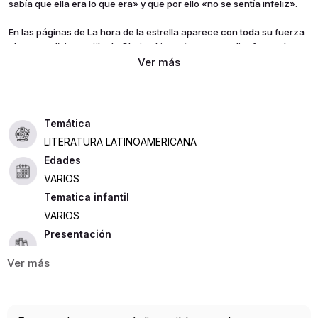
sabía que ella era lo que era» y que por ello «no se sentía infeliz».
En las páginas de La hora de la estrella aparece con toda su fuerza
el personalísimo estilo de Clarice Lispector: su peculiar forma de
transformar las palabras en imágenes vigorosas y puras se une aquí
a una compleja estructura formal.
LITERATURA LATINOAMERICANA
Edades
VARIOS
Tematica infantil
VARIOS
Presentación
RUSTICA
96
ISBN