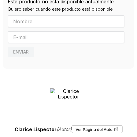
Este producto no está disponible actualmente
9788416120796
Quiero saber cuando este producto está disponible
Editorial
SIRUELA
Año de publicación
2014
ENVIAR
Clarice Lispector
(Autor)
Ver Página del Autor