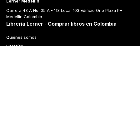
Lerner Medellín
Carrera 43 A No. 05 A - 113 Local 103 Edificio One Plaza PH 
Medellín Colombia
Librería Lerner - Comprar libros en Colombia
Quiénes somos
Librerías
Cursos
Bonos
Preguntas frecuentes
Política de cambios y devoluciones
Tecnología
Términos y condiciones
Política de privacidad