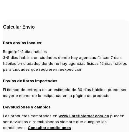
ISBN
9786070761102
Editorial
Calcular Envio
AUSTRAL
Año de publicación
Para envíos locales:
2019
Bogotá: 1-2 días hábiles
3-5 días hábiles en ciudades donde hay agencias físicas 7 días
hábiles en ciudades donde no hay agencias físicas 12 días hábiles
para ciudades que requieren reexpedición
Envíos de libros importados
El tiempo de entrega es un estimado de 30 días hábiles, puede ser
mayor o menor de lo estipulado en la página de producto
Devoluciones y cambios
Los productos comprados en
www.librerialerner.com.co
pueden
ser devueltos o reembolsados siempre que cumplan las
condiciones.
Consultar condiciones