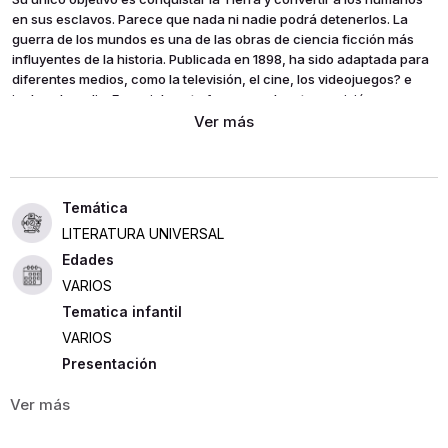
en sus esclavos. Parece que nada ni nadie podrá detenerlos. La
guerra de los mundos es una de las obras de ciencia ficción más
influyentes de la historia. Publicada en 1898, ha sido adaptada para
diferentes medios, como la televisión, el cine, los videojuegos? e
incluso la radio. Especialmente famosa es la retransmisión
radiofónica de Orson Wells en 1938 por desatar el pánico real entre
la audiencia. «Damas y caballeros, tengo que anunciarles una
grave noticia. Por increíble que parezca, tanto las observaciones
científicas como la más palpable realidad nos obligan a creer que
los extraños seres que han aterrizado esta noche en una zona rural
de Jersey son la vanguardia de un ejército invasor procedente del
LITERATURA UNIVERSAL
planeta Marte...» Orson Wells, 1938, en la CBS.
Edades
VARIOS
Tematica infantil
VARIOS
Presentación
RÚSTICA
320