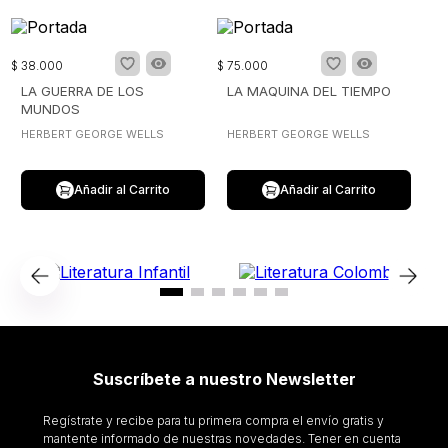
$
38
.
000
$
75
.
000
LA GUERRA DE LOS
LA MAQUINA DEL TIEMPO
MUNDOS
HERBERT GEORGE WELLS
HERBERT GEORGE WELLS
Añadir al Carrito
Añadir al Carrito
Suscríbete a nuestro Newsletter
Regístrate y recibe para tu primera compra el envío gratis y
mantente informado de nuestras novedades. Tener en cuenta