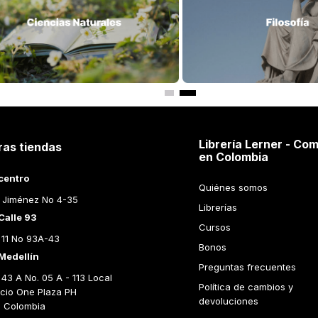
Librería Lerner - Com
ras tiendas
en Colombia
centro
Quiénes somos
 Jiménez No 4-35
Librerías
Calle 93
Cursos
 11 No 93A-43
Bonos
Medellín
Preguntas frecuentes
43 A No. 05 A - 113 Local 
Política de cambios y 
icio One Plaza PH 
devoluciones
n Colombia