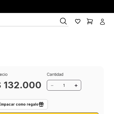
ecio
Cantidad
$
132
.
000
－
＋
Empacar como regalo