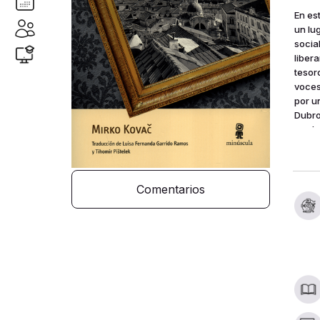
En es
un lu
socia
liber
tesor
voces
por u
Dubro
verda
rapsó
narra
Comentarios