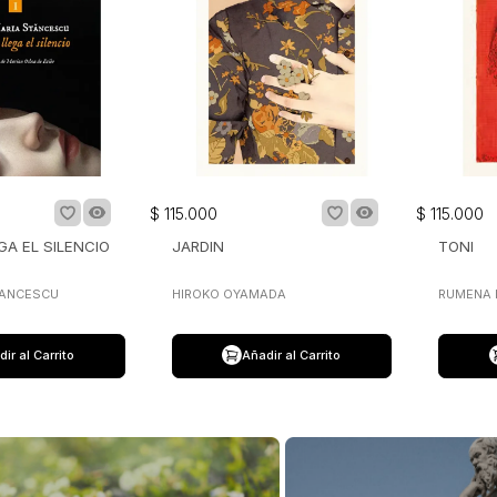
$
115
.
000
$
115
.
000
GA EL SILENCIO
JARDIN
TONI
TANCESCU
HIROKO OYAMADA
RUMENA
ir al Carrito
Añadir al Carrito