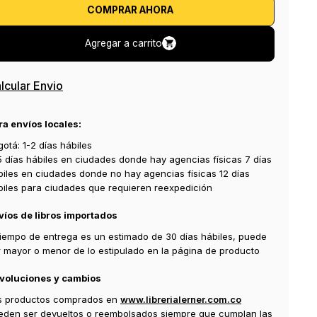
COMPRAR AHORA
Agregar a carrito
lcular Envio
ra envíos locales:
otá: 1-2 días hábiles
5 días hábiles en ciudades donde hay agencias físicas 7 días
biles en ciudades donde no hay agencias físicas 12 días
biles para ciudades que requieren reexpedición
víos de libros importados
 tiempo de entrega es un estimado de 30 días hábiles, puede
r mayor o menor de lo estipulado en la página de producto
voluciones y cambios
s productos comprados en
www.librerialerner.com.co
eden ser devueltos o reembolsados siempre que cumplan las