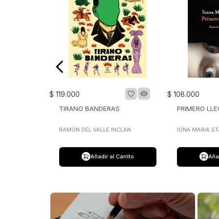
$
119
.
000
$
108
.
000
TIRANO BANDERAS
PRIMERO LLE
RAMON DEL VALLE INCLAN
IONA MARIA S
Añadir al Carrito
Añad