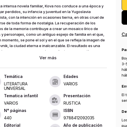
ta intensa novela familiar, Kova nos conduce a una época y
gar perdidos, su infancia y juventud en la Yugoslavia
lista, con la intención en ocasiones tierna, en otras cruel de
arse de toda forma de nostalgia. La recuperación de los
os de la memoria contribuye a crear un mosaico lírico de
Ca
 y personajes, como un antiguo espejo de familia en el que,
n momento, se pone el sol y en el que se refleja la imagen de
vnik, la ciudad eterna e inalcanzable. El resultado es una
Pa
dera epopeya que procede por elipsis, con un estilo
dico y visionario que recuerda a los grandes maestros de la
Bog
tiva balcánica.
3-
há
há
Edades
LITERATURA
VARIOS
En
UNIVERSAL
El
Tematica infantil
Presentación
se
VARIOS
RUSTICA
ISBN
De
440
9788412092035
Lo
Editorial
Año de publicación
pu