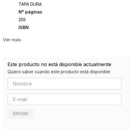
TAPA DURA
255
ISBN
9789583032035
Editorial
PANAMERICANA
Año de publicación
Este producto no está disponible actualmente
0
Quiero saber cuando este producto está disponible
ENVIAR