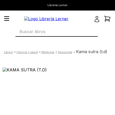
Librería Lerner
Buscar libros
kama sutra (t.d)
ciencia y salud
medicina
sexología