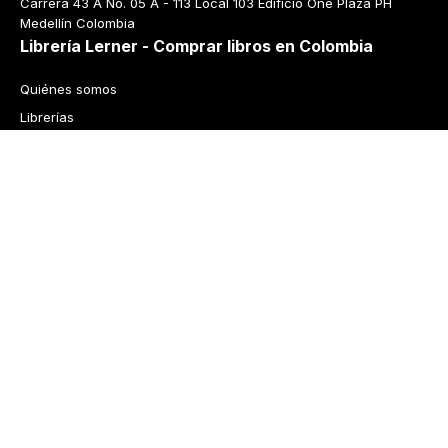
Carrera 43 A No. 05 A - 113 Local 103 Edificio One Plaza PH 
Medellín Colombia
Librería Lerner - Comprar libros en Colombia
Quiénes somos
Librerías
Cursos
Bonos
Preguntas frecuentes
Política de cambios y devoluciones
Tecnología
Términos y condiciones
Política de privacidad
© 2026 Librería Lerner. Derechos reservados