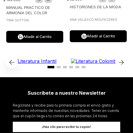
HISTORIONES DE LA MODA
MANUAL PRACTICO DE
ARMONIA DEL COLOR
ANA VELASCO MOLPECERES
TINA SUTTON
Añadir al Carrito
Añadir al Carrito
Suscríbete a nuestro Newsletter
Regístrate y recibe para tu primera compra el envío gratis y
mantente informado de nuestras novedades. Tener en cuenta
que el cupón llega a tu correo en las próximas 24 horas.
¡Haz clic para recibir tu cupón!