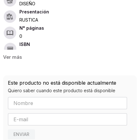
DISEÑO
Presentación
RUSTICA
0
ISBN
9788496309517
Editorial
INDEX BOOK
Año de publicación
Este producto no está disponible actualmente
0
Quiero saber cuando este producto está disponible
ENVIAR