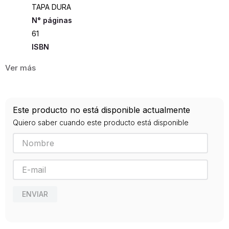
TAPA DURA
61
ISBN
9780789212375
Editorial
PLANETA LECTOR
Año de publicación
Este producto no está disponible actualmente
2015
Quiero saber cuando este producto está disponible
ENVIAR